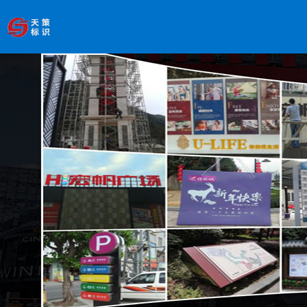
欢迎访问南京天策标识有限公司官网
--服务于学校、
医院、银行、政府、房地产、企事业单位、景区等基础建设
领域
全国服务热线
：
18066033339